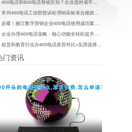
400电话和800电话有啥区别？企业选对省不少钱
常州400电话工信部投诉处理响应标准合规政策一文读懂
必看！丽江数字营销企业400电话使用成功案例及效果分享
企业办理400电话攻略：核心功能全轻松提升服务水平
租赁和教育行业办400电话差异对比+实用选择建议
热门资讯