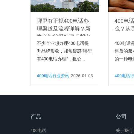
哪里有正规400电话办
400电
理渠道及流程详解？新
么？从
手必知的避坑要点和申
请步骤
不少企业想办理400电话提
400电
升品牌形象，却常疑惑“哪里
售后的服
有400电话办理”，担心...
的一种电话
400电话行业资讯
2026-01-03
400电话
产品
公司
400电话
关于我们