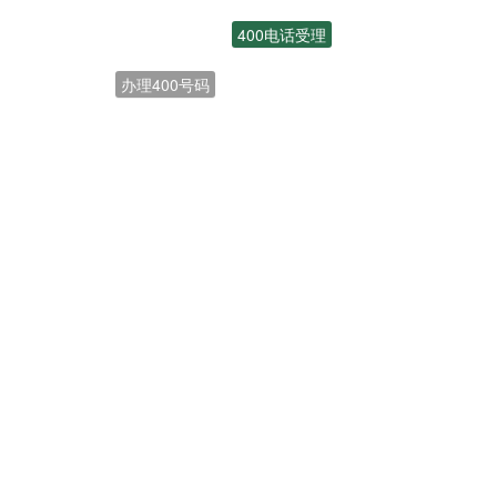
400电话受理
办理400号码