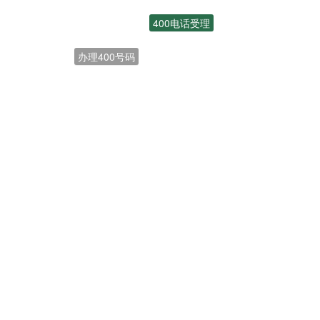
400电话受理
办理400号码