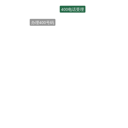
400电话受理
办理400号码