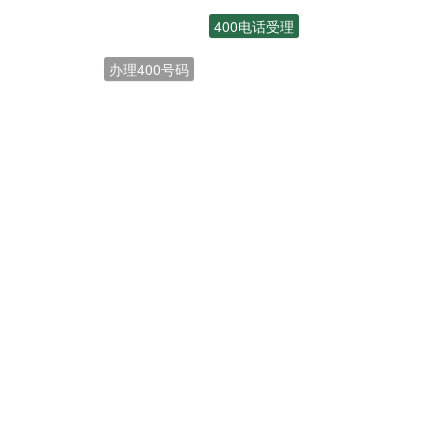
400电话受理
办理400号码