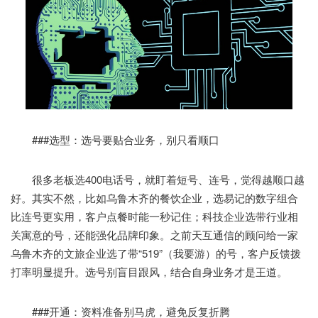
###选型：选号要贴合业务，别只看顺口
很多老板选400电话号，就盯着短号、连号，觉得越顺口越
好。其实不然，比如乌鲁木齐的餐饮企业，选易记的数字组合
比连号更实用，客户点餐时能一秒记住；科技企业选带行业相
关寓意的号，还能强化品牌印象。之前天互通信的顾问给一家
乌鲁木齐的文旅企业选了带“519”（我要游）的号，客户反馈拨
打率明显提升。选号别盲目跟风，结合自身业务才是王道。
###开通：资料准备别马虎，避免反复折腾