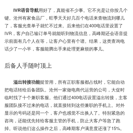
IVR语音导航
用好了，真能省不少事。它不光是让你按几个
键。沧州有家食品厂，旺季天天好几百个电话来查物流到哪儿
了，客服光查单子就忙不过来。后来他们在400电话里设置了
IVR，客户自己输订单号就能听到物流信息，高峰期还会语音提
示前面有几个人在等，让客户心里有个谱。结果，这类查询电
话少了一小半，客服能腾出手来处理更麻烦的事儿。
后备人手随时顶上
溢出转接功能
挺管用，所有正职客服都占线时，它能自动
把电话转给后备团队。沧州一家做电商代运营的公司，大促时
临时找了十个兼职客服。他们通过400电话设置溢出转接，主客
服团队接不过来的电话，就直接转到这些兼职的手机上。对外
显示的号码还是同一个，客户也感觉不出换人了。特别紧急的
咨询，还能优先转给客服主管的手机，防止大客户等急了跑
掉。听说他们这么操作之后，高峰期客户满意度还涨了15%。