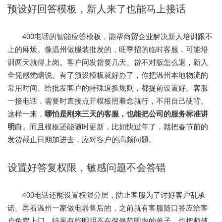
预设好回答模板，新人来了也能马上接话
400电话的智能应答模板，能帮商贸企业解决新人培训跟不
上的麻烦。像温州做服装批发的，旺季招的临时客服，可能培
训两天就得上岗。客户问发货要几天、货不对版怎么退，新人
全凭感觉瞎说。有了预设模板就好办了，你把温州本地物流的
常用时间、给批发客户的特殊退换规则，都提前设置好。客服
一接电话，需要时直接点开模板照着念就行，不用自己硬背。
这样一来，
哪怕是刚来三天的客服，也能把公司的服务标准讲
明白
。而且模板还能随时更新，比如快过年了，就把春节前的
发货截止日期加进去，应对客户的高频问题。
设置好答复权限，敏感问题不会答错
400电话还能设置权限分层，防止客服为了讨好客户乱承
诺。再看温州一家做电器售后的，之前就有客服随口答应给客
户免费上门，结果有些明明不在保修范围内的单子，也把师傅