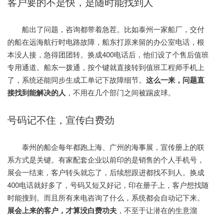
客户要的不是快，是随时能找到人
船出了问题，咨询都带着急茬。比如泰州一家船厂，交付
的船在远海航行时电路故障，船东打原来留的办公室电话，根
本没人接，急得团团转。换成400电话后，他们设了个售后值班
专用通道。船东一拨通，按个键就直接转到值班工程师手机上
了，系统还能同步生成工单记下故障细节。
这么一来，问题直
接找到能解决的人
，不用在几个部门之间被踢皮球。
号码记不住，宣传白费劲
泰州的船企每年都跑上海、广州的海事展，宣传册上的联
系方式是关键。有家配套企业以前印的是销售的个人手机号，
展会一结束，客户转头就忘了，后续想跟进都找不到人。换成
400电话就好多了，号码又短又好记，印在册子上，客户想找随
时能搜到。而且所有来电咨询了什么，系统都会自动记下来。
展会上来的客户，才算没白费功夫
，不至于让潜在的生意溜