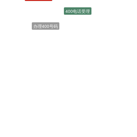
400电话受理
办理400号码