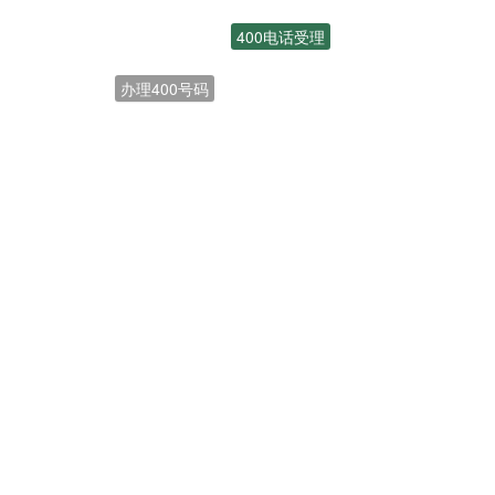
400电话受理
办理400号码