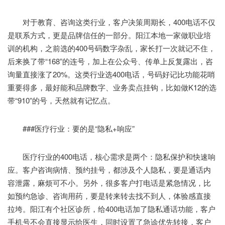
对于教育、咨询这类行业，客户决策周期长，400电话不仅
是联系方式，更是品牌信任的一部分。阳江本地一家做职业培
训的机构，之前选的400号码数字杂乱，家长打一次就记不住，
后来换了带“168”的连号，加上在公众号、传单上反复露出，咨
询量直接涨了20%。这类行业选400电话，号码好记比功能花哨
重要得多，最好能和品牌数字、业务卖点挂钩，比如做K12的选
带“910”的号，天然就有记忆点。
###医疗行业：要的是“隐私+响应”
医疗行业的400电话，核心需求是两个：隐私保护和快速响
应。客户咨询病情、预约挂号，都涉及个人隐私，要是通话内
容泄露，麻烦可不小。另外，很多客户打电话是紧急情况，比
如预约急诊、咨询用药，要是转来转去找不到人，体验感直接
拉垮。阳江有个社区诊所，给400电话加了隐私通话功能，客户
手机号不会直接显示给医生，同时设置了急诊优先转接，客户