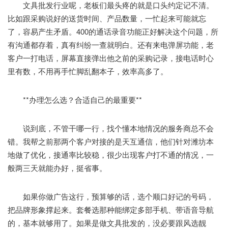
文具批发行业呢，老板们最头疼的就是口头约定记不清。
比如跟采购说好的送货时间、产品数量，一忙起来可能就忘
了，容易产生矛盾。400的通话录音功能正好解决这个问题，所
有沟通都存着，真有纠纷一查就明白。还有来电弹屏功能，老
客户一打电话，屏幕直接弹出他之前的采购记录，接电话时心
里有数，不用再手忙脚乱翻本子，效率高多了。
**办理怎么选？合适自己的最重要**
说到底，不管干哪一行，找个懂本地情况的服务商总不会
错。我帮之前那两个客户对接的是天互通信，他们针对潍坊本
地做了优化，接通率比较稳，很少出现客户打不通的情况，一
般两三天就能办好，挺省事。
如果你做广告这行，预算够的话，选个顺口好记的号码，
把品牌形象撑起来。套餐选那种能绑定多部手机、带语音导航
的，基本就够用了。如果是做文具批发的，没必要跟风选靓