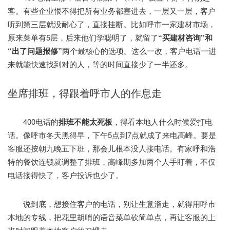
客。有些企业恨不得把所有业务都塞进去，一层又一层，客户
听到第三层就没耐心了，直接挂断。比如呼市一家建材市场，
原来菜单有5层，后来他们学聪明了，就留了
“买建材咨询”和
“出了问题报修”
两个最核心的选项。这么一改，客户电话一进
来就能快速找到对的人，等的时间直接少了一半还多。
坐席排班，得跟着呼市人的作息走
400电话的
排班不能太死板
，得看本地人什么时候爱打电
话。像呼市冬天黑得早，下午5点到7点就成了来电高峰。要是
客服还按朝九晚五下班，那会儿根本没人接电话。有家呼和浩
特的餐饮连锁就调整了排班，高峰期多加两个人手盯着，不仅
电话接得快了，客户投诉也少了。
说到底，想接住客户的电话，别让生意溜走，就得用呼市
本地的专线，把花里胡哨的语音菜单砍简单点，再让客服的上