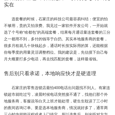
实在
选套餐的时候，石家庄的科技公司最容易纠结：便宜的怕
不够用，贵的又怕浪费。我见过一家软件开发公司，一开始就
选了个号称“啥都包”的高端套餐，结果每月通话量连套餐的三分
之一都用不到，多付的钱等于白扔。其实本地服务商的套餐，
很多月租就几十块钱起步，通话时长按实际用的算，还能根据
你每季度的用量灵活调整档位。我的建议是，先估摸下自己每
月大概要打多少电话，再去找匹配的套餐，这样最省钱。
售后别只看承诺，本地响应快才是硬道理
石家庄的零售连锁店最怕400电话出问题找不到人。有家连
锁超市就吃过亏，凌晨时候电话突然接不通了，找他们那个外
地服务商，客服说等白天上班才能处理，硬生生耽误了三小时
的夜间咨询订单。要是选本地服务商，情况就好多了，通常两
三小时内就能远程或者上门搞定。所以选售后，别光听对方怎