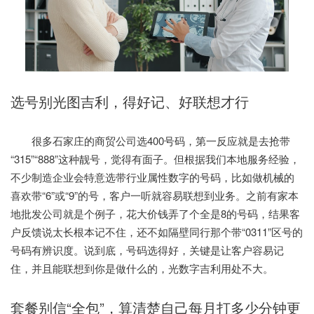
选号别光图吉利，得好记、好联想才行
很多石家庄的商贸公司选400号码，第一反应就是去抢带
“315”“888”这种靓号，觉得有面子。但根据我们本地服务经验，
不少制造企业会特意选带行业属性数字的号码，比如做机械的
喜欢带“6”或“9”的号，客户一听就容易联想到业务。之前有家本
地批发公司就是个例子，花大价钱弄了个全是8的号码，结果客
户反馈说太长根本记不住，还不如隔壁同行那个带“0311”区号的
号码有辨识度。说到底，号码选得好，关键是让客户容易记
住，并且能联想到你是做什么的，光数字吉利用处不大。
套餐别信“全包”，算清楚自己每月打多少分钟更