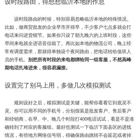
设时段路由，得想想临沂本地的作息
设时段路由的时候，特别容易忽略临沂本地的特殊情况。
比如，做商贸批发的企业早市开得早，不少客户七点多就会打
电话来问进货细节。如果你只设了朝九晚六的上班时段，这些
早间来电就全进语音信箱了。再比如本地的物流公司，晚上经
常有调度需求，那就得单独设个夜间路由，把电话转给值班人
员的手机。
别把所有时段的来电都绑给同一组客服，不然高峰
期电话扎堆进来，很容易漏接。
设置完了别马上用，多做几次模拟测试
规则设好之后，模拟测试是关键，能帮你看看它到底灵不
灵。你可以用不同的手机号，分别假装是批发客户、售后客户
和经销商，在早、中、晚几个时段打400电话试试，看是不是准
确转到了对应的客服组。最好也测试一下临沂下面县区的进线
情况，有些地方网络信号弱，得确保路由跳转不会延迟或者掉