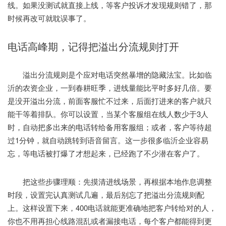
线。如果没测试就直接上线，等客户投诉才发现规则错了，那
时候再改可就耽误事了。
电话高峰期，记得把溢出分流规则打开
溢出分流规则是个应对电话突然暴增的隐藏法宝。比如临
沂的农资企业，一到春耕旺季，进线量能比平时多好几倍。要
是没开溢出分流，前面客服忙不过来，后面打进来的客户就只
能干等着排队。你可以设置，当某个客服组在线人数少于3人
时，自动把多出来的电话转给备用客服组；或者，客户等待超
过1分钟，就自动跳转到语音留言。这一步很多临沂企业容易
忘，等电话被打爆了才想起来，已经跑了不少潜在客户了。
把这些步骤理顺：先摸清进线场景，再根据本地作息调整
时段，设置完认真测试几遍，最后别忘了把溢出分流规则配
上。这样设置下来，400电话就能更准确地把客户转给对的人，
你也不用再担心线路混乱或者漏接电话，每个客户都能得到更