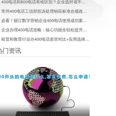
400电话和800电话有啥区别？企业选对省不少钱
常州400电话工信部投诉处理响应标准合规政策一文读懂
必看！丽江数字营销企业400电话使用成功案例及效果分享
企业办理400电话攻略：核心功能全轻松提升服务水平
租赁和教育行业办400电话差异对比+实用选择建议
热门资讯