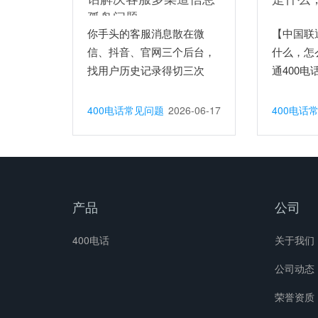
孤岛问题
你手头的客服消息散在微
【中国联
信、抖音、官网三个后台，
什么，怎
找用户历史记录得切三次
通400电
界...
400电话常见问题
2026-06-17
400电话
产品
公司
400电话
关于我们
公司动态
荣誉资质