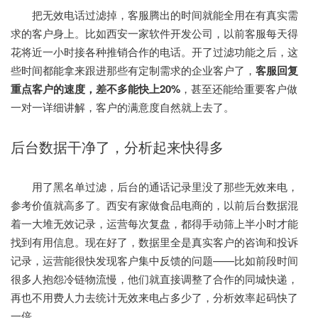
把无效电话过滤掉，客服腾出的时间就能全用在有真实需
求的客户身上。比如西安一家软件开发公司，以前客服每天得
花将近一小时接各种推销合作的电话。开了过滤功能之后，这
些时间都能拿来跟进那些有定制需求的企业客户了，
客服回复
重点客户的速度，差不多能快上20%
，甚至还能给重要客户做
一对一详细讲解，客户的满意度自然就上去了。
后台数据干净了，分析起来快得多
用了黑名单过滤，后台的通话记录里没了那些无效来电，
参考价值就高多了。西安有家做食品电商的，以前后台数据混
着一大堆无效记录，运营每次复盘，都得手动筛上半小时才能
找到有用信息。现在好了，数据里全是真实客户的咨询和投诉
记录，运营能很快发现客户集中反馈的问题——比如前段时间
很多人抱怨冷链物流慢，他们就直接调整了合作的同城快递，
再也不用费人力去统计无效来电占多少了，分析效率起码快了
一倍。