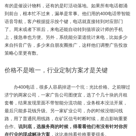
有的是催设计物料，还有的是盯活动落地。如果所有电话都涌
到前台，根本忙不过来，漏单是常事。他们用的400电话带智能
语音导航，客户根据提示按个键，电话就直接转到对应部门
了。周末或者下班后，来电还能自动转到值班设计师的手机
上，接急单也方便。另外，系统能分渠道统计来电，比如多少
来自抖音广告，多少来自朋友圈推广，这样他们调整广告投放
策略心里更有数。
价格不是唯一，行业定制方案才是关键
办400电话，很多人容易掉进一个坑：光比价格。之前聊过
济宁的两家公司，一家广告公司图便宜，选了个几十块的月租
套餐，结果发现里面不带智能分流功能，业务根本没法开展，
最后只能多花钱升级。另一家矿业公司，办的时候没细问线
路，用了普通民用线路，在矿区信号时断时续，差点影响重要
合作。
说到底，选服务商的时候，得看看他们有没有针对你所
在行业的现成解决方案
，这比单纯看价格重要得多。