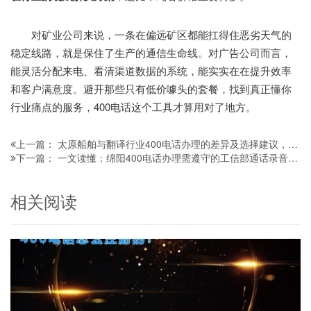
对矿业公司来说，一条在偏远矿区都能扛得住恶劣天气的
稳定线路，就是保住了生产的通信生命线。对广告公司而言，
能灵活分配来电、看清渠道数据的系统，能实实在在提升效率
和客户满意度。避开那些只有低价噱头的套餐，找到真正懂你
行业痛点的服务，400电话这个工具才算用对了地方。
太原船舶与翻译行业400电话办理的差异及选择建议，看完不踩坑
上一篇：
一文读懂：绵阳400电话办理需遵守的工信部通话录音留存规范
下一篇：
相关阅读