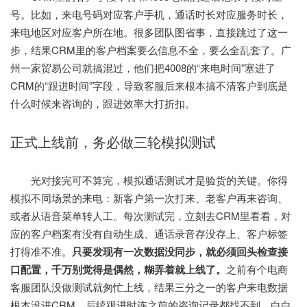
号。比如，来电号码对应客户手机，通话时长对应服务时长，
来电地区对应客户所在地。很多团队图省事，直接跳过了这一
步，结果CRM里的客户档案要么信息不全，要么全乱套了。广
州一家贸易公司就搞混过，他们把4008的“来电时间”塞进了
CRM的“跟进时间”字段，导致客服后来根本搞不清客户到底是
什么时候来咨询的，跟进效率大打折扣。
正式上线前，务必做三轮模拟测试
光对接完可不算完，模拟通话测试才是验货的关键。你得
模拟不同场景的来电：新客户第一次打来、老客户再来咨询、
或者从语音菜单转人工。每次测试完，立刻去CRM里看看，对
应的客户档案有没有自动生成、通话录音存没存上、客户标签
打得准不准。
只要发现有一次数据没同步，就必须回头检查接
口配置，千万别觉得是偶然，糊弄着就上线了。
之前有个电商
客服团队没做测试就匆忙上线，结果三分之一的客户来电数据
根本没进CRM，后续跟进时连之前的咨询记录都找不到，白白