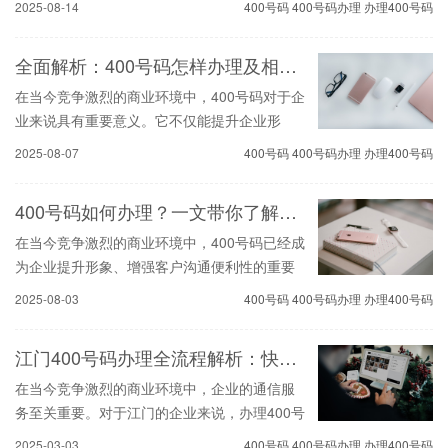
2025-08-14
400号码
400号码办理
办理400号码
么，400号码怎么办呢？下面就为大家详...
全面解析：400号码怎样办理及相关注意事项
在当今竞争激烈的商业环境中，400号码对于企
业来说具有重要意义。它不仅能提升企业形
象，增强客户信任度，还能为客户提供更便捷
2025-08-07
400号码
400号码办理
办理400号码
的沟通方式。那么，400号码究竟怎样...
400号码如何办理？一文带你了解详细流程与要点
在当今竞争激烈的商业环境中，400号码已经成
为企业提升形象、增强客户沟通便利性的重要
工具。那么，400号码究竟该如何办理呢？接下
2025-08-03
400号码
400号码办理
办理400号码
来，就为大家详细介绍一下。首先...
江门400号码办理全流程解析：快速、便捷开启企业通信新征程
在当今竞争激烈的商业环境中，企业的通信服
务至关重要。对于江门的企业来说，办理400号
码是提升企业形象、增强客户沟通效率的重要
2025-03-03
400号码
400号码办理
办理400号码