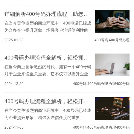
对于企业顺利拥有并使用400电话...
详细解析400号码办理流程，助您轻松拥有400电话
在当今竞争激烈的商业环境中，400电话已经成
为众多企业提升形象、增强客户沟通便利性的
重要工具。对于想要办理400电话的企业和个人
2025-01-23
400号码
400号码办理
来说，清晰了解400号码办理流程...
400号码办理流程全解析，轻松拥有专属客服热线
在当今商业竞争激烈的时代，拥有一个400号码
对于企业来说至关重要。它不仅可以提升企业
形象，还能为客户提供更加便捷的服务。那
2024-12-29
400号码
400号码办理
办理400号码
么，400号码的办理流程是怎样的呢？...
400号码办理流程全解析，轻松开启企业通信新征程
在当今竞争激烈的商业环境中，400号码已经成
为企业提升形象、增强客户信任度的重要工
具。那么，400号码的办理流程究竟是怎样的
2024-11-05
400号码
400号码办理
办理400号码
呢？接下来，我们就来详细解析一下40...