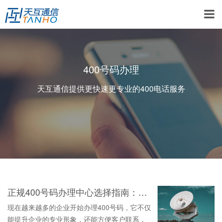
400号码办理
天互通信提供更快速更专业的400电话服务
正规400号码办理中心选择指南：流程、费用与避坑技巧全解析
现在越来越多的企业开始办理400号码，它不仅
能提升企业的专业形象，还能方便客户联系，