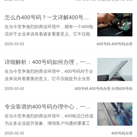
举措。400号码作为一种全国统一接...
怎么办400号码？一文详解400号码办理全流程及要点
在当今竞争激烈的商业环境中，拥有一个400电
话对于企业来说有着诸多重要意义。它不仅能
够提升企业形象，增强客户信任度，还能为客
2025-03-03
400号码
400号码办理
户提供更加便捷的沟通方式。那么...
详细解析：400号码如何办理，一文带你了解办理全流程
在当今竞争激烈的商业环境中，400号码对于企
业来说有着重要的意义。它不仅能提升企业形
象，还能增强客户沟通的便利性。那么，400号
2025-03-02
400号码
400号码办理
办理400号码
码究竟该如何办理呢？首先，在办...
专业靠谱的400号码办理中心，一站式解决你的办理难题
在当今竞争激烈的商业环境中，400电话已经成
为众多企业提升形象、增强客户沟通的重要工
具。而选择一个专业靠谱的400号码办理中心，
2025-02-05
400号码办理