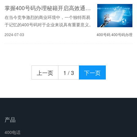
掌握400号码办理秘籍开启高效通信之旅
在当今竞争激烈的商业环境中，一个独特而易
于记忆的400号码对于企业来说具有重要意义。
它不仅能够提升企业的形象，还能为客户提供
2024-07-03
400号码
400号码办理
更加便捷、高效的沟通方式。那么，...
上一页
1 / 3
下一页
产品
400电话