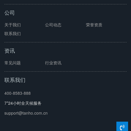
公司
关于我们
公司动态
荣誉资质
联系我们
资讯
常见问题
行业资讯
联系我们
400-8583-888
7*24小时全天候服务
support@tanho.com.cn