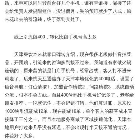
话，来电可以同时转前台好几个手机，谁有空谁接，漏接了还
会给负责人发提醒短信，没过俩月，丢的预订就少了八成，原
来花出去的引流钱，终于落到实处了。
线上引流留400，转化比留手机号高太多
天津餐饮本来就靠口碑转介绍，现在很多老板做抖音拍菜
品，开团购，引流来的咨询多到接不过来。我知道有家做火锅
连锁的，原来留的就是门店手机号，经常占线，客人打不进来
就走了。后来找天互通信办了天津本地优化的400电话，设置了
语音导航：订位请按1，加盟合作请按2，问路请按3，系统自动
分流，根本不会占线。而且400号码比手机号好记多了，老客给
朋友推荐，一说就记住，不会记错打错。他们算过账，原来投
1000块引流能成12单，现在能成18单，单个客人的获客成本直
接降了三分之一。而且本地服务商做了区域接通优化，天津本
地用户打过来几乎没有延迟，不会出现打半天接不通的情况，
体验好了太多。