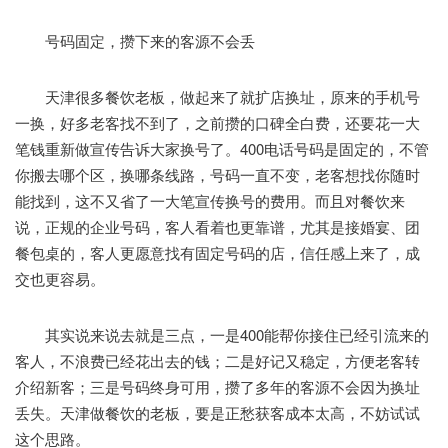
号码固定，攒下来的客源不会丢
天津很多餐饮老板，做起来了就扩店换址，原来的手机号
一换，好多老客找不到了，之前攒的口碑全白费，还要花一大
笔钱重新做宣传告诉大家换号了。400电话号码是固定的，不管
你搬去哪个区，换哪条线路，号码一直不变，老客想找你随时
能找到，这不又省了一大笔宣传换号的费用。而且对餐饮来
说，正规的企业号码，客人看着也更靠谱，尤其是接婚宴、团
餐包桌的，客人更愿意找有固定号码的店，信任感上来了，成
交也更容易。
其实说来说去就是三点，一是400能帮你接住已经引流来的
客人，不浪费已经花出去的钱；二是好记又稳定，方便老客转
介绍新客；三是号码终身可用，攒了多年的客源不会因为换址
丢失。天津做餐饮的老板，要是正愁获客成本太高，不妨试试
这个思路。