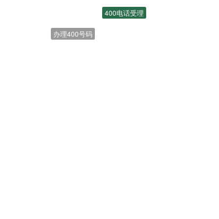
400电话受理
办理400号码